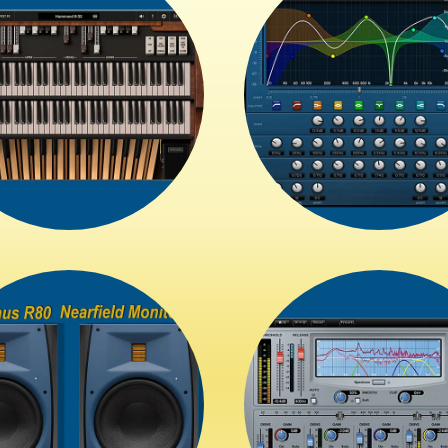
+
+
+
+