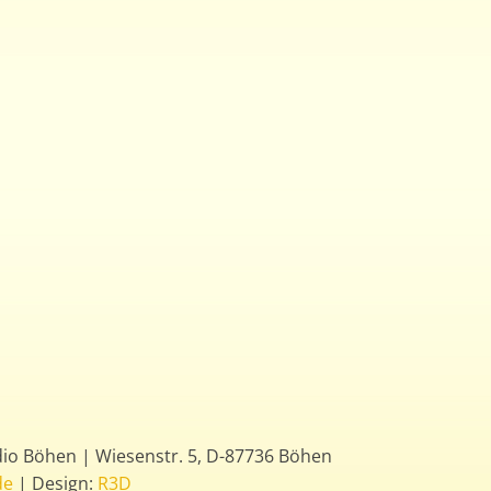
dio Böhen | Wiesenstr. 5, D-87736 Böhen
de
| Design:
R3D