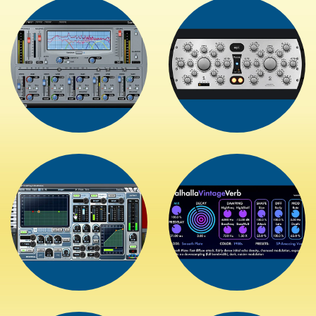
+
+
+
+