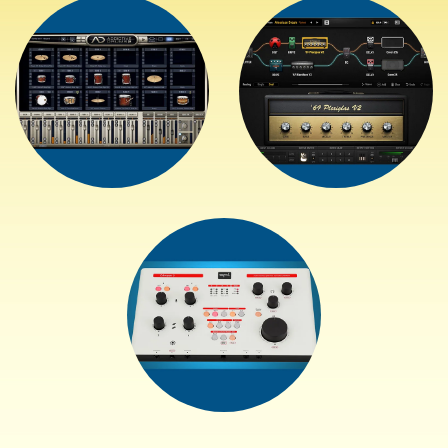
+
+
+