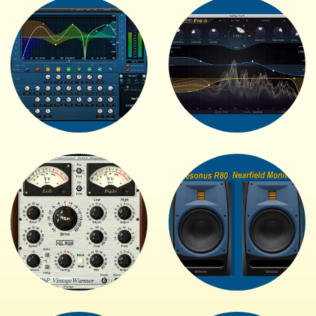
+
+
+
+