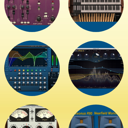
+
+
+
+