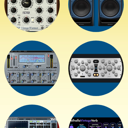
+
+
+
+