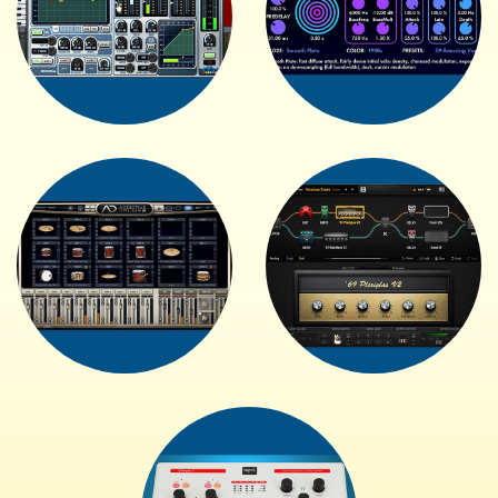
+
+
+
+