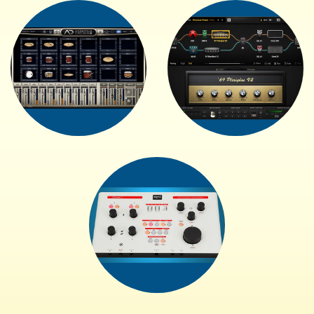
+
+
+