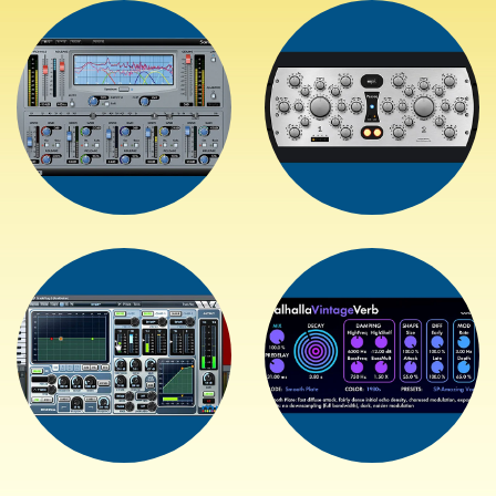
+
+
+
+