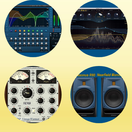
+
+
+
+